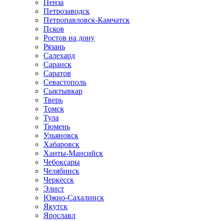
Пенза
Петрозаводск
Петропавловск-Камчатск
Псков
Ростов на дону
Рязань
Салехард
Саранск
Саратов
Севастополь
Сыктывкар
Тверь
Томск
Тула
Тюмень
Ульяновск
Хабаровск
Ханты-Мансийск
Чебоксары
Челябинск
Черкесск
Элист
Южно-Сахалинск
Якутск
Ярославл