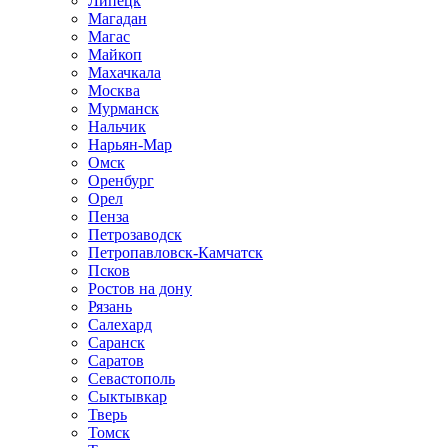
Липецк
Магадан
Магас
Майкоп
Махачкала
Москва
Мурманск
Нальчик
Нарьян-Мар
Омск
Оренбург
Орел
Пенза
Петрозаводск
Петропавловск-Камчатск
Псков
Ростов на дону
Рязань
Салехард
Саранск
Саратов
Севастополь
Сыктывкар
Тверь
Томск