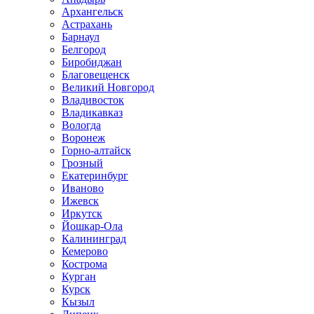
Архангельск
Астрахань
Барнаул
Белгород
Биробиджан
Благовещенск
Великий Новгород
Владивосток
Владикавказ
Вологда
Воронеж
Горно-алтайск
Грозный
Екатеринбург
Иваново
Ижевск
Иркутск
Йошкар-Ола
Калининград
Кемерово
Кострома
Курган
Курск
Кызыл