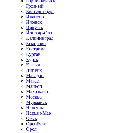
Горно-алтайск
Грозный
Екатеринбург
Иваново
Ижевск
Иркутск
Йошкар-Ола
Калининград
Кемерово
Кострома
Курган
Курск
Кызыл
Липецк
Магадан
Магас
Майкоп
Махачкала
Москва
Мурманск
Нальчик
Нарьян-Мар
Омск
Оренбург
Орел