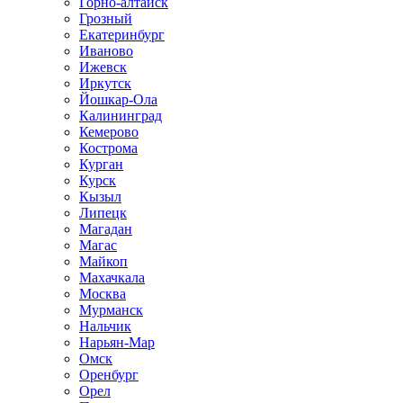
Горно-алтайск
Грозный
Екатеринбург
Иваново
Ижевск
Иркутск
Йошкар-Ола
Калининград
Кемерово
Кострома
Курган
Курск
Кызыл
Липецк
Магадан
Магас
Майкоп
Махачкала
Москва
Мурманск
Нальчик
Нарьян-Мар
Омск
Оренбург
Орел