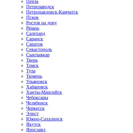
Пенза
Петрозаводск
Петропавловск-Камчатск
Псков
Ростов на дону
Рязань
Салехард
Саранск
Саратов
Севастополь
Сыктывкар
Тверь
Томск
Тула
Тюмень
Ульяновск
Хабаровск
Ханты-Мансийск
Чебоксары
Челябинск
Черкесск
Элист
Южно-Сахалинск
Якутск
Ярославл