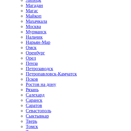
Липецк
Магадан
Магас
Майкоп
Махачкала
Москва
Мурманск
Нальчик
Нарьян-Мар
Омск
Оренбург
Орел
Пенза
Петрозаводск
Петропавловск-Камчатск
Псков
Ростов на дону
Рязань
Салехард
Саранск
Саратов
Севастополь
Сыктывкар
Тверь
Томск