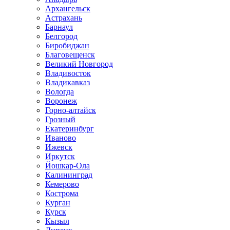
Архангельск
Астрахань
Барнаул
Белгород
Биробиджан
Благовещенск
Великий Новгород
Владивосток
Владикавказ
Вологда
Воронеж
Горно-алтайск
Грозный
Екатеринбург
Иваново
Ижевск
Иркутск
Йошкар-Ола
Калининград
Кемерово
Кострома
Курган
Курск
Кызыл