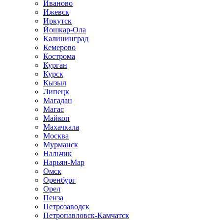
Иваново
Ижевск
Иркутск
Йошкар-Ола
Калининград
Кемерово
Кострома
Курган
Курск
Кызыл
Липецк
Магадан
Магас
Майкоп
Махачкала
Москва
Мурманск
Нальчик
Нарьян-Мар
Омск
Оренбург
Орел
Пенза
Петрозаводск
Петропавловск-Камчатск