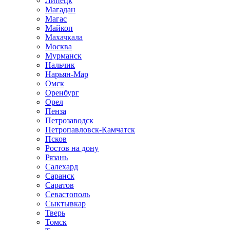
Липецк
Магадан
Магас
Майкоп
Махачкала
Москва
Мурманск
Нальчик
Нарьян-Мар
Омск
Оренбург
Орел
Пенза
Петрозаводск
Петропавловск-Камчатск
Псков
Ростов на дону
Рязань
Салехард
Саранск
Саратов
Севастополь
Сыктывкар
Тверь
Томск