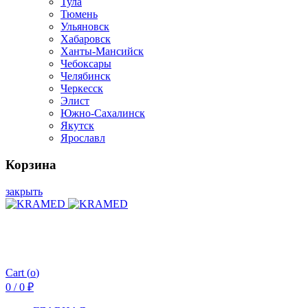
Тула
Тюмень
Ульяновск
Хабаровск
Ханты-Мансийск
Чебоксары
Челябинск
Черкесск
Элист
Южно-Сахалинск
Якутск
Ярославл
Корзина
закрыть
Cart (
o
)
0
/
0
₽