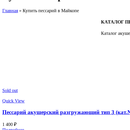
Главная
»
Купить пессарий в Майкопе
КАТАЛОГ П
Каталог акуше
Sold out
Quick View
Пессарий акушерский разгружающий тип 3 (кат.
1 400
₽
Подробнее