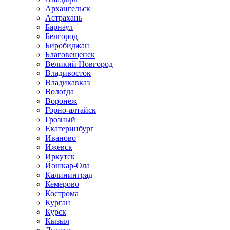
Архангельск
Астрахань
Барнаул
Белгород
Биробиджан
Благовещенск
Великий Новгород
Владивосток
Владикавказ
Вологда
Воронеж
Горно-алтайск
Грозный
Екатеринбург
Иваново
Ижевск
Иркутск
Йошкар-Ола
Калининград
Кемерово
Кострома
Курган
Курск
Кызыл