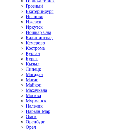
Горно-алтайск
Грозный
Екатеринбург
Иваново
Ижевск
Иркутск
Йошкар-Ола
Калининград
Кемерово
Кострома
Курган
Курск
Кызыл
Липецк
Магадан
Магас
Майкоп
Махачкала
Москва
Мурманск
Нальчик
Нарьян-Мар
Омск
Оренбург
Орел