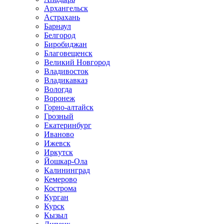
Архангельск
Астрахань
Барнаул
Белгород
Биробиджан
Благовещенск
Великий Новгород
Владивосток
Владикавказ
Вологда
Воронеж
Горно-алтайск
Грозный
Екатеринбург
Иваново
Ижевск
Иркутск
Йошкар-Ола
Калининград
Кемерово
Кострома
Курган
Курск
Кызыл