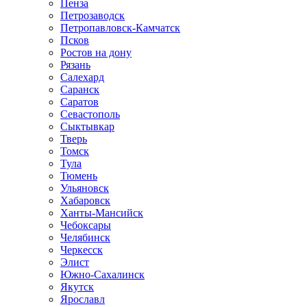
Пенза
Петрозаводск
Петропавловск-Камчатск
Псков
Ростов на дону
Рязань
Салехард
Саранск
Саратов
Севастополь
Сыктывкар
Тверь
Томск
Тула
Тюмень
Ульяновск
Хабаровск
Ханты-Мансийск
Чебоксары
Челябинск
Черкесск
Элист
Южно-Сахалинск
Якутск
Ярославл