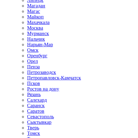
Липецк
Магадан
Магас
Майкоп
Махачкала
Москва
Мурманск
Нальчик
Нарьян-Мар
Омск
Оренбург
Орел
Пенза
Петрозаводск
Петропавловск-Камчатск
Псков
Ростов на дону
Рязань
Салехард
Саранск
Саратов
Севастополь
Сыктывкар
Тверь
Томск