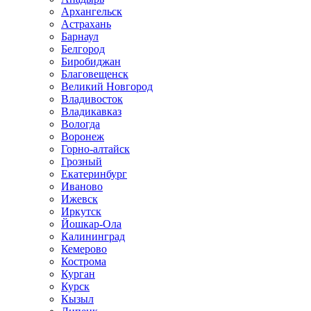
Архангельск
Астрахань
Барнаул
Белгород
Биробиджан
Благовещенск
Великий Новгород
Владивосток
Владикавказ
Вологда
Воронеж
Горно-алтайск
Грозный
Екатеринбург
Иваново
Ижевск
Иркутск
Йошкар-Ола
Калининград
Кемерово
Кострома
Курган
Курск
Кызыл