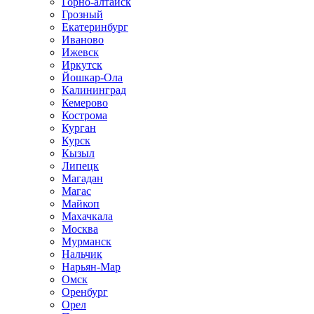
Горно-алтайск
Грозный
Екатеринбург
Иваново
Ижевск
Иркутск
Йошкар-Ола
Калининград
Кемерово
Кострома
Курган
Курск
Кызыл
Липецк
Магадан
Магас
Майкоп
Махачкала
Москва
Мурманск
Нальчик
Нарьян-Мар
Омск
Оренбург
Орел