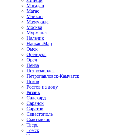
Липецк
Магадан
Магас
Майкоп
Махачкала
Москва
Мурманск
Нальчик
Нарьян-Мар
Омск
Оренбург
Орел
Пенза
Петрозаводск
Петропавловск-Камчатск
Псков
Ростов на дону
Рязань
Салехард
Саранск
Саратов
Севастополь
Сыктывкар
Тверь
Томск