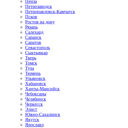
Пенза
Петрозаводск
Петропавловск-Камчатск
Псков
Ростов на дону
Рязань
Салехард
Саранск
Саратов
Севастополь
Сыктывкар
Тверь
Томск
Тула
Тюмень
Ульяновск
Хабаровск
Ханты-Мансийск
Чебоксары
Челябинск
Черкесск
Элист
Южно-Сахалинск
Якутск
Ярославл