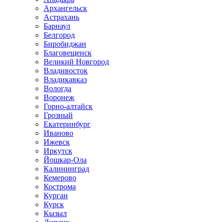
Архангельск
Астрахань
Барнаул
Белгород
Биробиджан
Благовещенск
Великий Новгород
Владивосток
Владикавказ
Вологда
Воронеж
Горно-алтайск
Грозный
Екатеринбург
Иваново
Ижевск
Иркутск
Йошкар-Ола
Калининград
Кемерово
Кострома
Курган
Курск
Кызыл