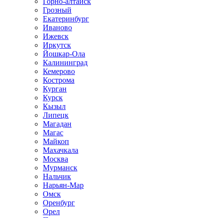
Горно-алтайск
Грозный
Екатеринбург
Иваново
Ижевск
Иркутск
Йошкар-Ола
Калининград
Кемерово
Кострома
Курган
Курск
Кызыл
Липецк
Магадан
Магас
Майкоп
Махачкала
Москва
Мурманск
Нальчик
Нарьян-Мар
Омск
Оренбург
Орел