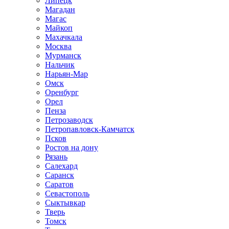
Липецк
Магадан
Магас
Майкоп
Махачкала
Москва
Мурманск
Нальчик
Нарьян-Мар
Омск
Оренбург
Орел
Пенза
Петрозаводск
Петропавловск-Камчатск
Псков
Ростов на дону
Рязань
Салехард
Саранск
Саратов
Севастополь
Сыктывкар
Тверь
Томск