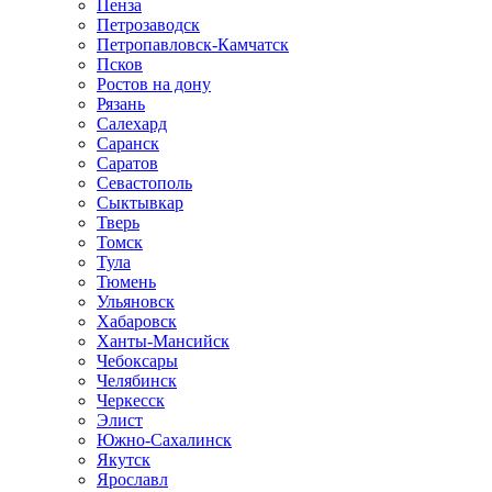
Пенза
Петрозаводск
Петропавловск-Камчатск
Псков
Ростов на дону
Рязань
Салехард
Саранск
Саратов
Севастополь
Сыктывкар
Тверь
Томск
Тула
Тюмень
Ульяновск
Хабаровск
Ханты-Мансийск
Чебоксары
Челябинск
Черкесск
Элист
Южно-Сахалинск
Якутск
Ярославл