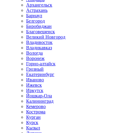
Архангельск
Астрахань
Барнаул
Белгород
Биробиджан
Благовещенск
Великий Новгород
Владивосток
Владикавказ
Вологда
Воронеж
Горно-алтайск
Грозный
Екатеринбург
Иваново
Ижевск
Иркутск
Йошкар-Ола
Калининград
Кемерово
Кострома
Курган
Курск
Кызыл