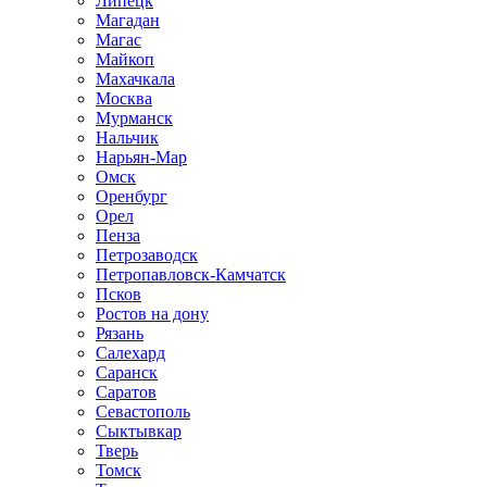
Липецк
Магадан
Магас
Майкоп
Махачкала
Москва
Мурманск
Нальчик
Нарьян-Мар
Омск
Оренбург
Орел
Пенза
Петрозаводск
Петропавловск-Камчатск
Псков
Ростов на дону
Рязань
Салехард
Саранск
Саратов
Севастополь
Сыктывкар
Тверь
Томск