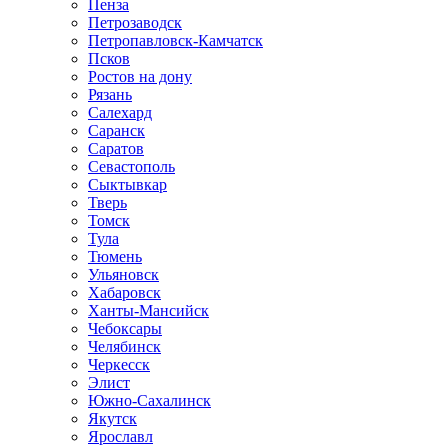
Пенза
Петрозаводск
Петропавловск-Камчатск
Псков
Ростов на дону
Рязань
Салехард
Саранск
Саратов
Севастополь
Сыктывкар
Тверь
Томск
Тула
Тюмень
Ульяновск
Хабаровск
Ханты-Мансийск
Чебоксары
Челябинск
Черкесск
Элист
Южно-Сахалинск
Якутск
Ярославл