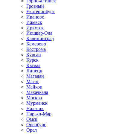
Горно-алтайск
Грозный
Екатеринбург
Иваново
Ижевск
Иркутск
Йошкар-Ола
Калининград
Кемерово
Кострома
Курган
Курск
Кызыл
Липецк
Магадан
Магас
Майкоп
Махачкала
Москва
Мурманск
Нальчик
Нарьян-Мар
Омск
Оренбург
Орел