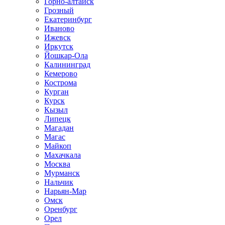
Горно-алтайск
Грозный
Екатеринбург
Иваново
Ижевск
Иркутск
Йошкар-Ола
Калининград
Кемерово
Кострома
Курган
Курск
Кызыл
Липецк
Магадан
Магас
Майкоп
Махачкала
Москва
Мурманск
Нальчик
Нарьян-Мар
Омск
Оренбург
Орел