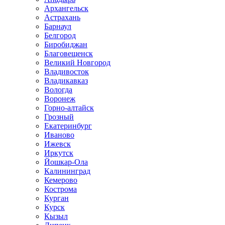
Архангельск
Астрахань
Барнаул
Белгород
Биробиджан
Благовещенск
Великий Новгород
Владивосток
Владикавказ
Вологда
Воронеж
Горно-алтайск
Грозный
Екатеринбург
Иваново
Ижевск
Иркутск
Йошкар-Ола
Калининград
Кемерово
Кострома
Курган
Курск
Кызыл