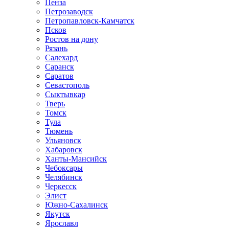
Пенза
Петрозаводск
Петропавловск-Камчатск
Псков
Ростов на дону
Рязань
Салехард
Саранск
Саратов
Севастополь
Сыктывкар
Тверь
Томск
Тула
Тюмень
Ульяновск
Хабаровск
Ханты-Мансийск
Чебоксары
Челябинск
Черкесск
Элист
Южно-Сахалинск
Якутск
Ярославл