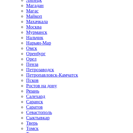
Липецк
Магадан
Магас
Майкоп
Махачкала
Москва
Мурманск
Нальчик
Нарьян-Мар
Омск
Оренбург
Орел
Пенза
Петрозаводск
Петропавловск-Камчатск
Псков
Ростов на дону
Рязань
Салехард
Саранск
Саратов
Севастополь
Сыктывкар
Тверь
Томск