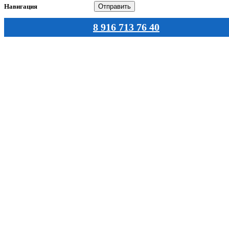
Навигация
8 916 713 76 40
Главная
Каталог
О нас
Документы
Статьи
Оплата
Доставка
Контакты
Контактная информация
Интернет магазин акушерских пессарий при беременности.
Весь каталог пессариев и с ценами
г. Москва ул. Земляной вал 36 офис 508