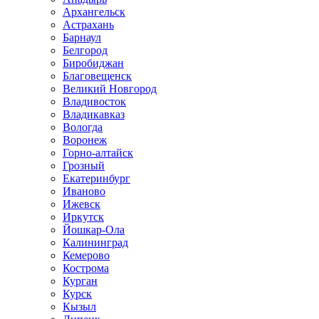
Архангельск
Астрахань
Барнаул
Белгород
Биробиджан
Благовещенск
Великий Новгород
Владивосток
Владикавказ
Вологда
Воронеж
Горно-алтайск
Грозный
Екатеринбург
Иваново
Ижевск
Иркутск
Йошкар-Ола
Калининград
Кемерово
Кострома
Курган
Курск
Кызыл