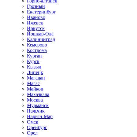
Горно-алтайск
Грозный
Екатеринбург
Иваново
Ижевск
Иркутск
Йошкар-Ола
Калининград
Кемерово
Кострома
Курган
Курск
Кызыл
Липецк
Магадан
Магас
Майкоп
Махачкала
Москва
Мурманск
Нальчик
Нарьян-Мар
Омск
Оренбург
Орел