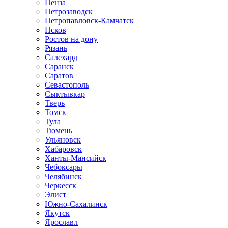
Пенза
Петрозаводск
Петропавловск-Камчатск
Псков
Ростов на дону
Рязань
Салехард
Саранск
Саратов
Севастополь
Сыктывкар
Тверь
Томск
Тула
Тюмень
Ульяновск
Хабаровск
Ханты-Мансийск
Чебоксары
Челябинск
Черкесск
Элист
Южно-Сахалинск
Якутск
Ярославл