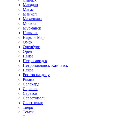
Липецк
Магадан
Магас
Майкоп
Махачкала
Москва
Мурманск
Нальчик
Нарьян-Мар
Омск
Оренбург
Орел
Пенза
Петрозаводск
Петропавловск-Камчатск
Псков
Ростов на дону
Рязань
Салехард
Саранск
Саратов
Севастополь
Сыктывкар
Тверь
Томск