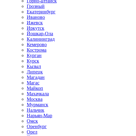
Горно-алтайск
Грозный
Екатеринбург
Иваново
Ижевск
Иркутск
Йошкар-Ола
Калининград
Кемерово
Кострома
Курган
Курск
Кызыл
Липецк
Магадан
Магас
Майкоп
Махачкала
Москва
Мурманск
Нальчик
Нарьян-Мар
Омск
Оренбург
Орел