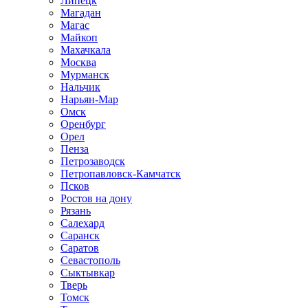
Липецк
Магадан
Магас
Майкоп
Махачкала
Москва
Мурманск
Нальчик
Нарьян-Мар
Омск
Оренбург
Орел
Пенза
Петрозаводск
Петропавловск-Камчатск
Псков
Ростов на дону
Рязань
Салехард
Саранск
Саратов
Севастополь
Сыктывкар
Тверь
Томск