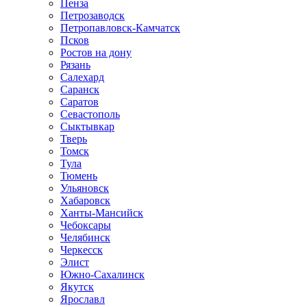
Пенза
Петрозаводск
Петропавловск-Камчатск
Псков
Ростов на дону
Рязань
Салехард
Саранск
Саратов
Севастополь
Сыктывкар
Тверь
Томск
Тула
Тюмень
Ульяновск
Хабаровск
Ханты-Мансийск
Чебоксары
Челябинск
Черкесск
Элист
Южно-Сахалинск
Якутск
Ярославл