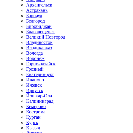
Архангельск
Астрахань
Барнаул
Белгород
Биробиджан
Благовещенск
Великий Новгород
Владивосток
Владикавказ
Вологда
Воронеж
Горно-алтайск
Грозный
Екатеринбург
Иваново
Ижевск
Иркутск
Йошкар-Ола
Калининград
Кемерово
Кострома
Курган
Курск
Кызыл