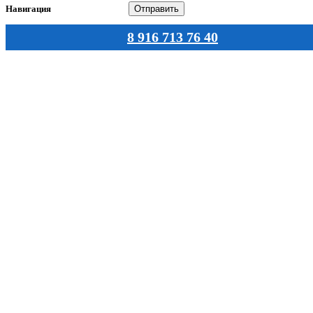
Навигация
8 916 713 76 40
Главная
Каталог
О нас
Документы
Статьи
Оплата
Доставка
Контакты
Контактная информация
Интернет магазин акушерских пессарий при беременности.
Весь каталог пессариев и с ценами
г. Москва ул. Земляной вал 36 офис 508