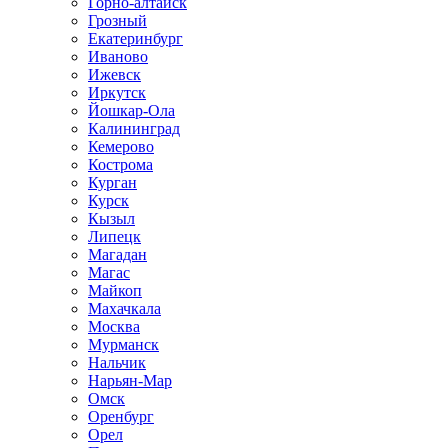
Горно-алтайск
Грозный
Екатеринбург
Иваново
Ижевск
Иркутск
Йошкар-Ола
Калининград
Кемерово
Кострома
Курган
Курск
Кызыл
Липецк
Магадан
Магас
Майкоп
Махачкала
Москва
Мурманск
Нальчик
Нарьян-Мар
Омск
Оренбург
Орел