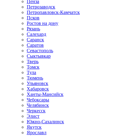
Пенза
Петрозаводск
Петропавловск-Камчатск
Псков
Ростов на дону
Рязань
Салехард
Саранск
Саратов
Севастополь
Сыктывкар
Тверь
Томск
Тула
Тюмень
Ульяновск
Хабаровск
Ханты-Мансийск
Чебоксары
Челябинск
Черкесск
Элист
Южно-Сахалинск
Якутск
Ярославл