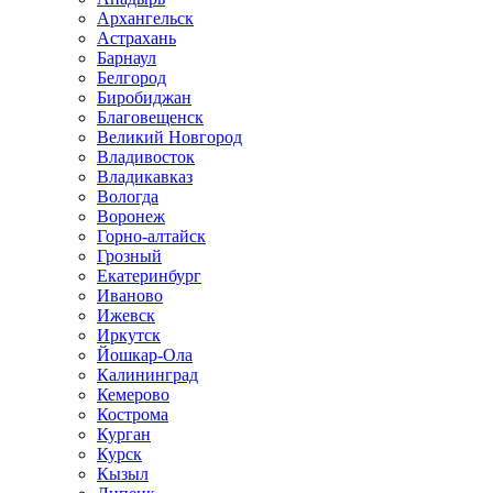
Архангельск
Астрахань
Барнаул
Белгород
Биробиджан
Благовещенск
Великий Новгород
Владивосток
Владикавказ
Вологда
Воронеж
Горно-алтайск
Грозный
Екатеринбург
Иваново
Ижевск
Иркутск
Йошкар-Ола
Калининград
Кемерово
Кострома
Курган
Курск
Кызыл