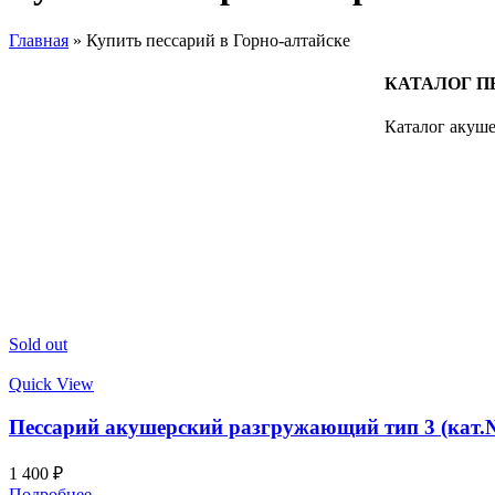
Главная
»
Купить пессарий в Горно-алтайске
КАТАЛОГ П
Каталог акуше
Sold out
Quick View
Пессарий акушерский разгружающий тип 3 (кат.
1 400
₽
Подробнее