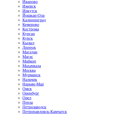
Иваново
Ижевск
Иркутск
Йошкар-Ола
Калининград
Кемерово
Кострома
Курган
Курск
Кызыл
Липецк
Магадан
Магас
Майкоп
Махачкала
Москва
Мурманск
Нальчик
Нарьян-Мар
Омск
Оренбург
Орел
Пенза
Петрозаводск
Петропавловск-Камчатск