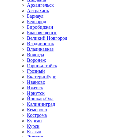
Архангельск
Астрахань
Барнаул
Белгород
Биробиджан
Благовещенск
Великий Новгород
Владивосток
Владикавказ
Вологда
Воронеж
Горно-алтайск
Грозный
Екатеринбург
Иваново
Ижевск
Иркутск
Йошкар-Ола
Калининград
Кемерово
Кострома
Курган
Курск
Кызыл