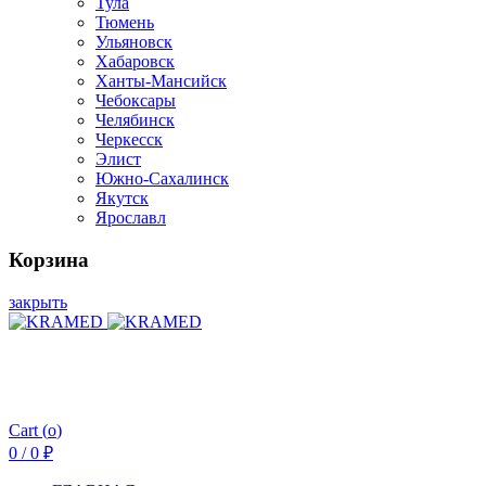
Тула
Тюмень
Ульяновск
Хабаровск
Ханты-Мансийск
Чебоксары
Челябинск
Черкесск
Элист
Южно-Сахалинск
Якутск
Ярославл
Корзина
закрыть
Cart (
o
)
0
/
0
₽