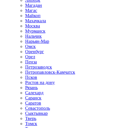
Липецк
Магадан
Магас
Майкоп
Махачкала
Москва
Мурманск
Нальчик
Нарьян-Мар
Омск
Оренбург
Орел
Пенза
Петрозаводск
Петропавловск-Камчатск
Псков
Ростов на дону
Рязань
Салехард
Саранск
Саратов
Севастополь
Сыктывкар
Тверь
Томск