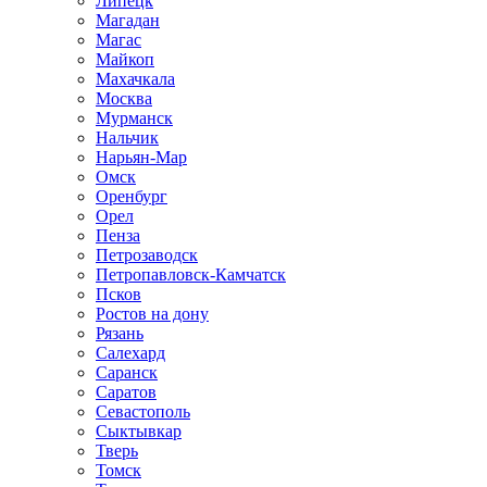
Липецк
Магадан
Магас
Майкоп
Махачкала
Москва
Мурманск
Нальчик
Нарьян-Мар
Омск
Оренбург
Орел
Пенза
Петрозаводск
Петропавловск-Камчатск
Псков
Ростов на дону
Рязань
Салехард
Саранск
Саратов
Севастополь
Сыктывкар
Тверь
Томск