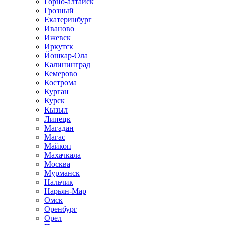
Горно-алтайск
Грозный
Екатеринбург
Иваново
Ижевск
Иркутск
Йошкар-Ола
Калининград
Кемерово
Кострома
Курган
Курск
Кызыл
Липецк
Магадан
Магас
Майкоп
Махачкала
Москва
Мурманск
Нальчик
Нарьян-Мар
Омск
Оренбург
Орел