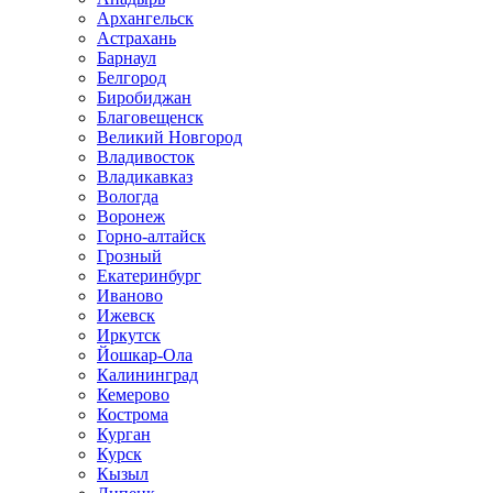
Архангельск
Астрахань
Барнаул
Белгород
Биробиджан
Благовещенск
Великий Новгород
Владивосток
Владикавказ
Вологда
Воронеж
Горно-алтайск
Грозный
Екатеринбург
Иваново
Ижевск
Иркутск
Йошкар-Ола
Калининград
Кемерово
Кострома
Курган
Курск
Кызыл