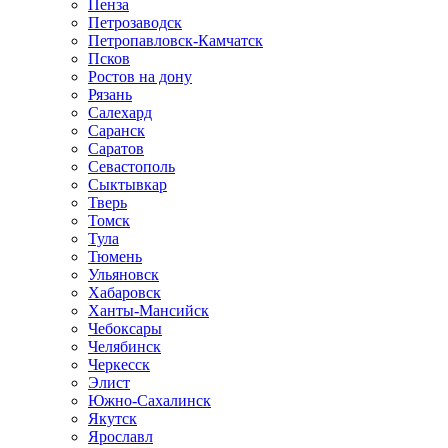
Пенза
Петрозаводск
Петропавловск-Камчатск
Псков
Ростов на дону
Рязань
Салехард
Саранск
Саратов
Севастополь
Сыктывкар
Тверь
Томск
Тула
Тюмень
Ульяновск
Хабаровск
Ханты-Мансийск
Чебоксары
Челябинск
Черкесск
Элист
Южно-Сахалинск
Якутск
Ярославл