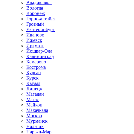
Владикавказ
Вологда
Воронеж
Горно-алтайск
Грозный
Екатеринбург
Иваново
Ижевск
Иркутск
Йошкар-Ола
Калининград
Кемерово
Кострома
Курган
Курск
Кызыл
Липецк
Магадан
Магас
Майкоп
Махачкала
Москва
Мурманск
Нальчик
Нарьян-Мар