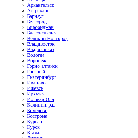
Архангельск
Астрахань
Барнаул
Белгород
Биробиджан
Благовещенск
Великий Новгород
Владивосток
Владикавказ
Вологда
Воронеж
Горно-алтайск
Грозный
Екатеринбург
Иваново
Ижевск
Иркутск
Йошкар-Ола
Калининград
Кемерово
Кострома
Курган
Курск
Кызыл