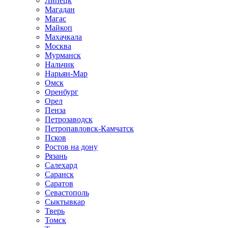
Липецк
Магадан
Магас
Майкоп
Махачкала
Москва
Мурманск
Нальчик
Нарьян-Мар
Омск
Оренбург
Орел
Пенза
Петрозаводск
Петропавловск-Камчатск
Псков
Ростов на дону
Рязань
Салехард
Саранск
Саратов
Севастополь
Сыктывкар
Тверь
Томск