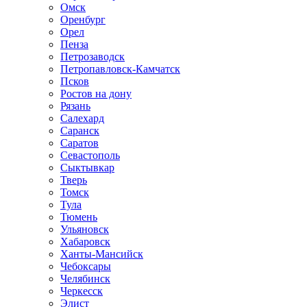
Омск
Оренбург
Орел
Пенза
Петрозаводск
Петропавловск-Камчатск
Псков
Ростов на дону
Рязань
Салехард
Саранск
Саратов
Севастополь
Сыктывкар
Тверь
Томск
Тула
Тюмень
Ульяновск
Хабаровск
Ханты-Мансийск
Чебоксары
Челябинск
Черкесск
Элист