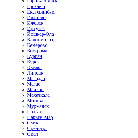
Горно-алтайск
Грозный
Екатеринбург
Иваново
Ижевск
Иркутск
Йошкар-Ола
Калининград
Кемерово
Кострома
Курган
Курск
Кызыл
Липецк
Магадан
Магас
Майкоп
Махачкала
Москва
Мурманск
Нальчик
Нарьян-Мар
Омск
Оренбург
Орел