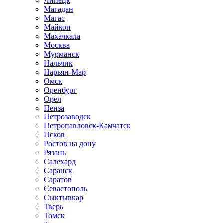
Липецк
Магадан
Магас
Майкоп
Махачкала
Москва
Мурманск
Нальчик
Нарьян-Мар
Омск
Оренбург
Орел
Пенза
Петрозаводск
Петропавловск-Камчатск
Псков
Ростов на дону
Рязань
Салехард
Саранск
Саратов
Севастополь
Сыктывкар
Тверь
Томск