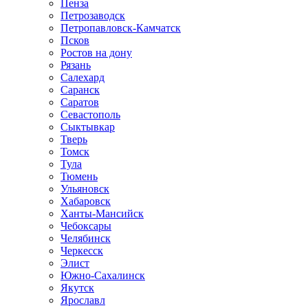
Пенза
Петрозаводск
Петропавловск-Камчатск
Псков
Ростов на дону
Рязань
Салехард
Саранск
Саратов
Севастополь
Сыктывкар
Тверь
Томск
Тула
Тюмень
Ульяновск
Хабаровск
Ханты-Мансийск
Чебоксары
Челябинск
Черкесск
Элист
Южно-Сахалинск
Якутск
Ярославл