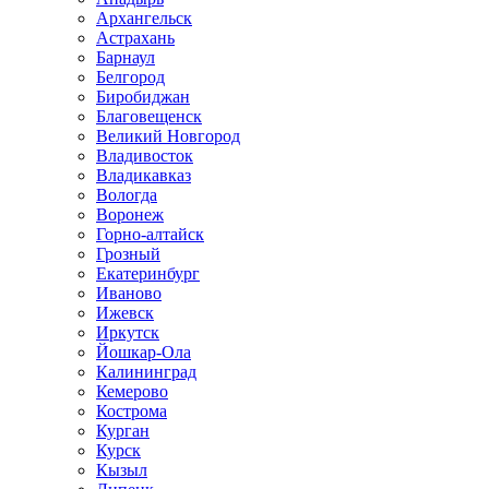
Архангельск
Астрахань
Барнаул
Белгород
Биробиджан
Благовещенск
Великий Новгород
Владивосток
Владикавказ
Вологда
Воронеж
Горно-алтайск
Грозный
Екатеринбург
Иваново
Ижевск
Иркутск
Йошкар-Ола
Калининград
Кемерово
Кострома
Курган
Курск
Кызыл