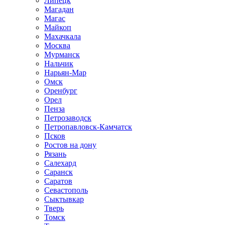
Липецк
Магадан
Магас
Майкоп
Махачкала
Москва
Мурманск
Нальчик
Нарьян-Мар
Омск
Оренбург
Орел
Пенза
Петрозаводск
Петропавловск-Камчатск
Псков
Ростов на дону
Рязань
Салехард
Саранск
Саратов
Севастополь
Сыктывкар
Тверь
Томск