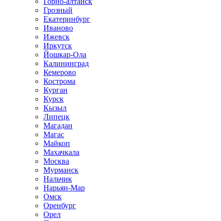
Горно-алтайск
Грозный
Екатеринбург
Иваново
Ижевск
Иркутск
Йошкар-Ола
Калининград
Кемерово
Кострома
Курган
Курск
Кызыл
Липецк
Магадан
Магас
Майкоп
Махачкала
Москва
Мурманск
Нальчик
Нарьян-Мар
Омск
Оренбург
Орел