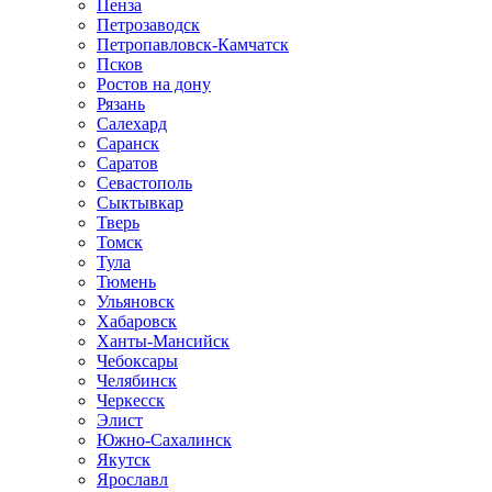
Пенза
Петрозаводск
Петропавловск-Камчатск
Псков
Ростов на дону
Рязань
Салехард
Саранск
Саратов
Севастополь
Сыктывкар
Тверь
Томск
Тула
Тюмень
Ульяновск
Хабаровск
Ханты-Мансийск
Чебоксары
Челябинск
Черкесск
Элист
Южно-Сахалинск
Якутск
Ярославл