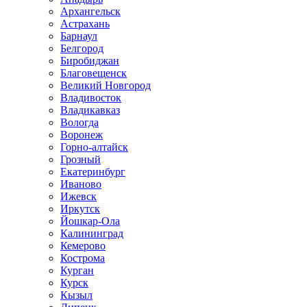
Архангельск
Астрахань
Барнаул
Белгород
Биробиджан
Благовещенск
Великий Новгород
Владивосток
Владикавказ
Вологда
Воронеж
Горно-алтайск
Грозный
Екатеринбург
Иваново
Ижевск
Иркутск
Йошкар-Ола
Калининград
Кемерово
Кострома
Курган
Курск
Кызыл