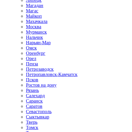
Липецк
Магадан
Магас
Майкоп
Махачкала
Москва
Мурманск
Нальчик
Нарьян-Мар
Омск
Оренбург
Орел
Пенза
Петрозаводск
Петропавловск-Камчатск
Псков
Ростов на дону
Рязань
Салехард
Саранск
Саратов
Севастополь
Сыктывкар
Тверь
Томск