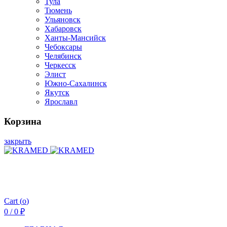
Тула
Тюмень
Ульяновск
Хабаровск
Ханты-Мансийск
Чебоксары
Челябинск
Черкесск
Элист
Южно-Сахалинск
Якутск
Ярославл
Корзина
закрыть
Cart (
o
)
0
/
0
₽