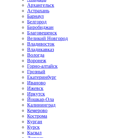
Архангельск
Астрахань
Барнаул
Белгород
Биробиджан
Благовещенск
Великий Новгород
Владивосток
Владикавказ
Вологда
Воронеж
Горно-алтайск
Грозный
Екатеринбург
Иваново
Ижевск
Иркутск
Йошкар-Ола
Калининград
Кемерово
Кострома
Курган
Курск
Кызыл