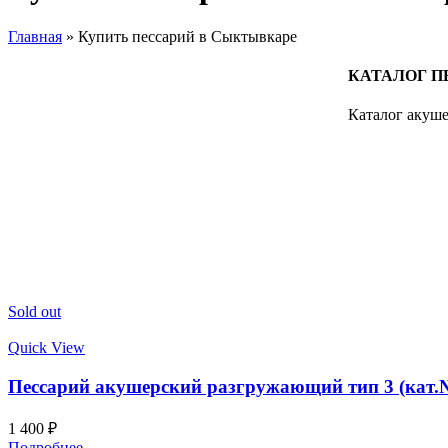
Главная
»
Купить пессарий в Сыктывкаре
КАТАЛОГ П
Каталог акуше
Sold out
Quick View
Пессарий акушерский разгружающий тип 3 (кат.
1 400
₽
Подробнее