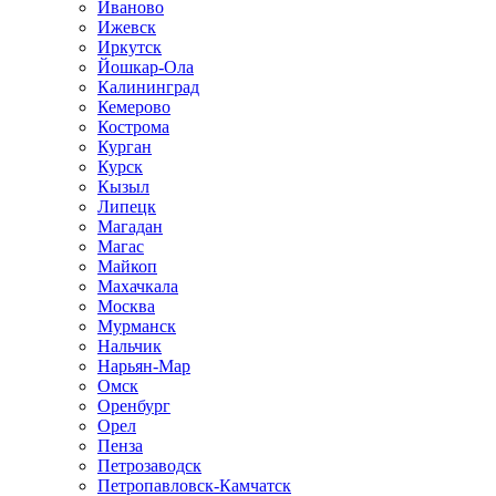
Иваново
Ижевск
Иркутск
Йошкар-Ола
Калининград
Кемерово
Кострома
Курган
Курск
Кызыл
Липецк
Магадан
Магас
Майкоп
Махачкала
Москва
Мурманск
Нальчик
Нарьян-Мар
Омск
Оренбург
Орел
Пенза
Петрозаводск
Петропавловск-Камчатск